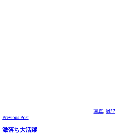
写真
,
雑記
Previous Post
投
稿
激落ち大活躍