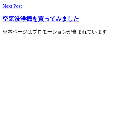
ナ
Next Post
ビ
空気洗浄機を買ってみました
ゲ
ー
※本ページはプロモーションが含まれています
シ
ョ
ン