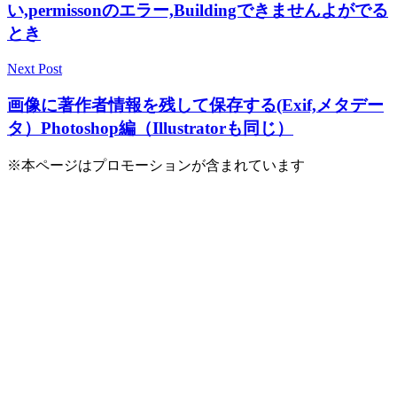
い,permissonのエラー,Buildingできませんよがでる
ナ
とき
ビ
ゲ
Next Post
ー
画像に著作者情報を残して保存する(Exif,メタデー
シ
タ）Photoshop編（Illustratorも同じ）
ョ
※本ページはプロモーションが含まれています
ン