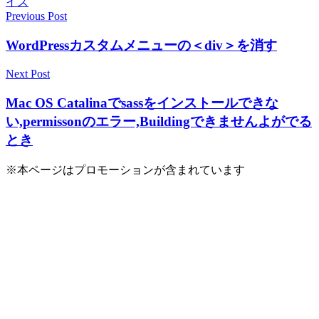
イズ
Previous Post
投
稿
WordPressカスタムメニューの＜div＞を消す
ナ
Next Post
ビ
Mac OS Catalinaでsassをインストールできな
ゲ
い,permissonのエラー,Buildingできませんよがでる
ー
とき
シ
※本ページはプロモーションが含まれています
ョ
ン