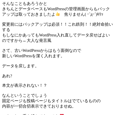
そんなこともあろうかと
きちんとデータベースもWordPressの管理画面からもバック
アップは取っておきましたよ
焦りません( ｰ`дｰ´)ｷﾘｯ
変更前にはバックアップは必須！！これ鉄則！！絶対命拾い
する
もしなにかあってもWordPress入れ直してデータ戻せばよい
のですから←大人な発言風
さて、古いWordPressからはもう面倒なので
新しいWordPressを潔く入れます。
データを戻します。
あれ?
本文が表示されない！？
なんということでしょう
固定ページも投稿ページもタイトルはでているものの
内容が一切合切表示できておりませぬ。