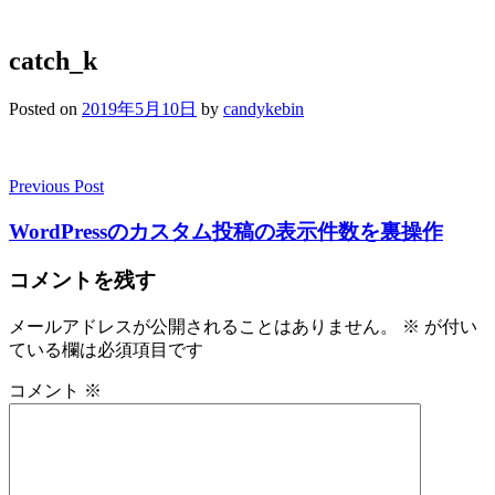
catch_k
Posted on
2019年5月10日
by
candykebin
Previous Post
投
稿
WordPressのカスタム投稿の表示件数を裏操作
ナ
コメントを残す
ビ
メールアドレスが公開されることはありません。
※
が付い
ゲ
ている欄は必須項目です
ー
コメント
※
シ
ョ
ン