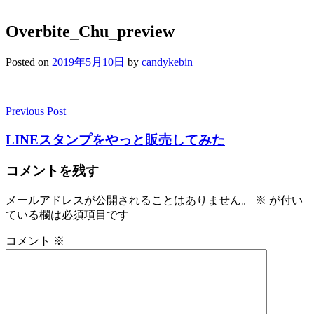
Overbite_Chu_preview
Posted on
2019年5月10日
by
candykebin
Previous Post
投
稿
LINEスタンプをやっと販売してみた
ナ
コメントを残す
ビ
メールアドレスが公開されることはありません。
※
が付い
ゲ
ている欄は必須項目です
ー
コメント
※
シ
ョ
ン